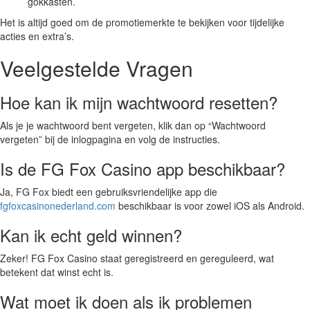
gokkasten.
Het is altijd goed om de promotiemerkte te bekijken voor tijdelijke
acties en extra’s.
Veelgestelde Vragen
Hoe kan ik mijn wachtwoord resetten?
Als je je wachtwoord bent vergeten, klik dan op “Wachtwoord
vergeten” bij de inlogpagina en volg de instructies.
Is de FG Fox Casino app beschikbaar?
Ja, FG Fox biedt een gebruiksvriendelijke app die
fgfoxcasinonederland.com
beschikbaar is voor zowel iOS als Android.
Kan ik echt geld winnen?
Zeker! FG Fox Casino staat geregistreerd en gereguleerd, wat
betekent dat winst echt is.
Wat moet ik doen als ik problemen