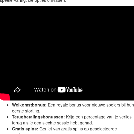
Welkomstbonus:
Een royale bonus voor nieuwe spelers bij hun
eerste storting.
Terugbetalingsbonussen:
Krijg een percentage van je verlies
terug als je een slechte sessie hebt gehad.
Gratis spins:
Geniet van gratis spins op geselecteerde