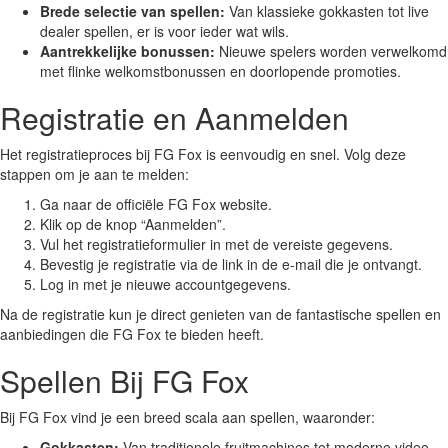
Brede selectie van spellen:
Van klassieke gokkasten tot live
dealer spellen, er is voor ieder wat wils.
Aantrekkelijke bonussen:
Nieuwe spelers worden verwelkomd
met flinke welkomstbonussen en doorlopende promoties.
Registratie en Aanmelden
Het registratieproces bij FG Fox is eenvoudig en snel. Volg deze
stappen om je aan te melden:
Ga naar de officiële FG Fox website.
Klik op de knop “Aanmelden”.
Vul het registratieformulier in met de vereiste gegevens.
Bevestig je registratie via de link in de e-mail die je ontvangt.
Log in met je nieuwe accountgegevens.
Na de registratie kun je direct genieten van de fantastische spellen en
aanbiedingen die FG Fox te bieden heeft.
Spellen Bij FG Fox
Bij FG Fox vind je een breed scala aan spellen, waaronder:
Gokkasten:
Van traditionele fruitmachines tot moderne video