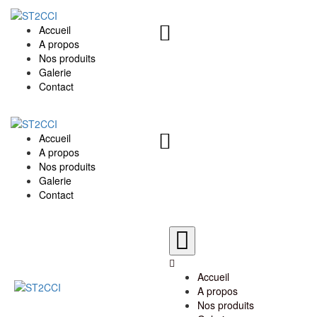
Accueil
A propos
Nos produits
Galerie
Contact
Accueil
A propos
Nos produits
Galerie
Contact
Accueil
A propos
Nos produits