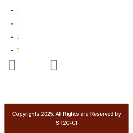
Lundi - Vendredi : 08h00 - 17h00
+225 27 24 52 70 70
+225 07 14 85 52 01
info@st2cci.com
Copyrights 2025. All Rights are Reserved by
ST2C-CI