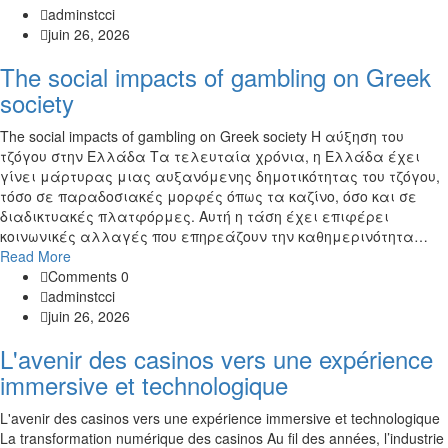
adminstcci
juin 26, 2026
The social impacts of gambling on Greek
society
The social impacts of gambling on Greek society Η αύξηση του
τζόγου στην Ελλάδα Τα τελευταία χρόνια, η Ελλάδα έχει
γίνει μάρτυρας μιας αυξανόμενης δημοτικότητας του τζόγου,
τόσο σε παραδοσιακές μορφές όπως τα καζίνο, όσο και σε
διαδικτυακές πλατφόρμες. Αυτή η τάση έχει επιφέρει
κοινωνικές αλλαγές που επηρεάζουν την καθημερινότητα…
Read More
Comments 0
adminstcci
juin 26, 2026
L'avenir des casinos vers une expérience
immersive et technologique
L'avenir des casinos vers une expérience immersive et technologique
La transformation numérique des casinos Au fil des années, l’industrie