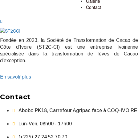
Galerie
Contact
Fondée en 2023, la Société de Transformation de Cacao de
Côte d'Ivoire (ST2C-CI) est une entreprise Ivoirienne
spécialisée dans la transformation de fèves de Cacao
d’exception.
En savoir plus
Contact
Abobo PK18, Carrefour Agripac face à COQ-IVOIRE
Lun-Ven, 08h00 - 17h00
(+225) 27 24 52 70 70