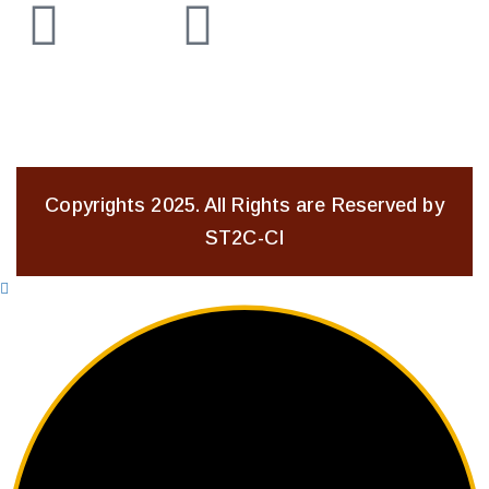
Copyrights 2025. All Rights are Reserved by
ST2C-CI