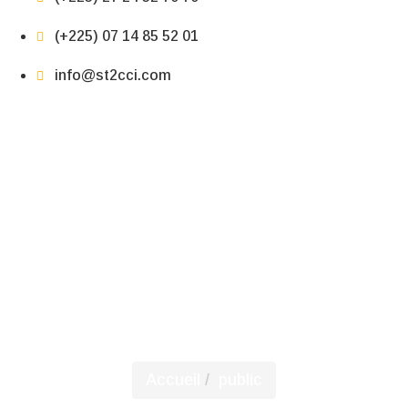
(+225) 07 14 85 52 01
info@st2cci.com
public
Accueil
public