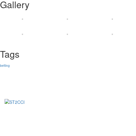
Gallery
Tags
betting
Fondée en 2023, la Société de Transformation de Café-
Cacao de Côte d’Ivoire (ST2C-CI) est une entreprise