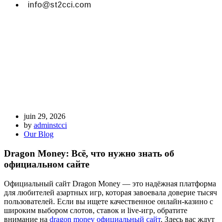
info@st2cci.com
Dragon Money: Всё, что нужно знать об официальном сайте
Accueil
Our Blog
Dragon Money: Всё, что нужно знать об
официальном сайте
juin 29, 2026
by
adminstcci
Our Blog
Dragon Money: Всё, что нужно знать об
официальном сайте
Официальный сайт Dragon Money — это надёжная платформа
для любителей азартных игр, которая завоевала доверие тысяч
пользователей. Если вы ищете качественное онлайн-казино с
широким выбором слотов, ставок и live-игр, обратите
внимание на
dragon money официальный сайт
. Здесь вас ждут