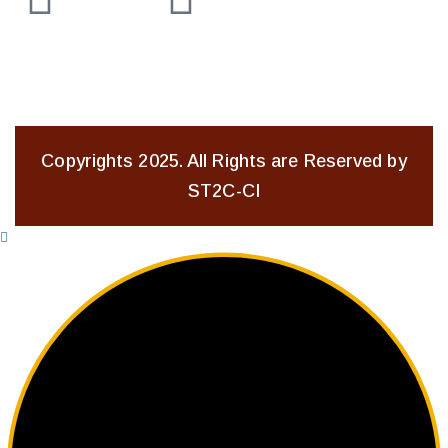
Copyrights 2025. All Rights are Reserved by
ST2C-CI