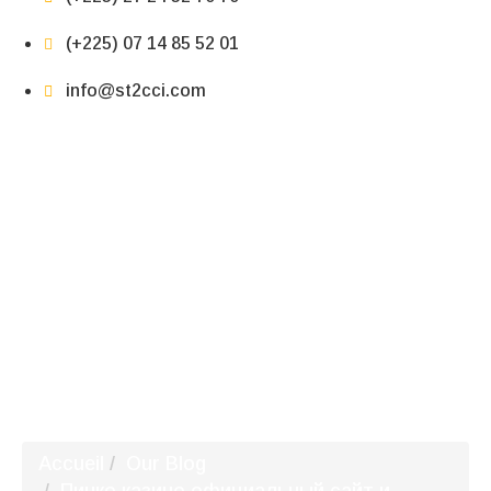
(+225) 07 14 85 52 01
info@st2cci.com
Пинко казино официальный сайт и изменения в законодательстве: что нужно знать?
Accueil
Our Blog
Пинко казино официальный сайт и