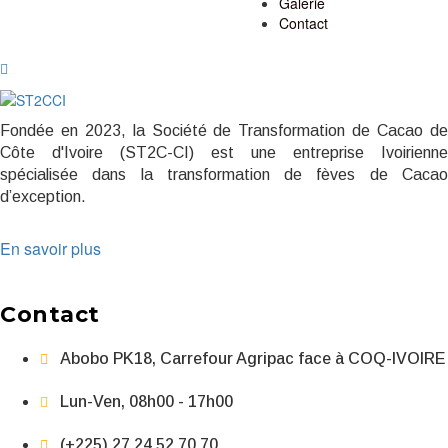
Galerie
Contact
Fondée en 2023, la Société de Transformation de Cacao de
Côte d'Ivoire (ST2C-CI) est une entreprise Ivoirienne
spécialisée dans la transformation de fèves de Cacao
d’exception.
En savoir plus
Contact
Abobo PK18, Carrefour Agripac face à COQ-IVOIRE
Lun-Ven, 08h00 - 17h00
(+225) 27 24 52 70 70