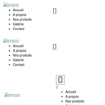
Accueil
A propos
Nos produits
Galerie
Contact
Accueil
A propos
Nos produits
Galerie
Contact
Accueil
A propos
Nos produits