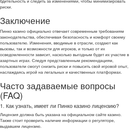
бдительность и следить за изменениями, чтобы минимизировать
риски.
Заключение
Пинко казино официально отвечает современным требованиям
законодательства, обеспечивая безопасность и комфорт своему
пользователю. Изменения, вводимые в отрасли, создают как
вызовы, так и возможности для игроков, и только от их
осведомленности зависит, насколько выгодным будет их участие в
азартных играх. Следуя представленным рекомендациям,
пользователи смогут снизить риски и повысить свой игровой опыт,
наслаждаясь игрой на легальных и качественных платформах.
Часто задаваемые вопросы
(FAQ)
1. Как узнать, имеет ли Пинко казино лицензию?
Лицензия должна быть указана на официальном сайте казино.
Также стоит проверить наличие информации о регуляторе,
выдавшем лицензию.