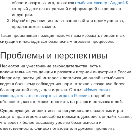
области азартных игр, таких как
гемблинг-эксперт Андрей К.
,
который делится актуальной информацией о трендах в
индустрии.
Изучайте условия использования сайта и преимущества,
предлагаемые казино.
Такая проактивная позиция поможет вам избежать неприятных
ситуаций и насладиться безопасным игровым процессом.
Проблемы и перспективы
Несмотря на ужесточение законодательства, есть и
положительные тенденции в развитии игорной индустрии в России.
Например, растущий интерес к легализации онлайн-гемблинга
ведет к большему соблюдению норм, а также к созданию более
благоприятной среды для игроков. Статья
«Изменения в
законодательстве о азартных играх в России»
подробно
объясняет, как это может повлиять на рынок и пользователей.
Существующие инициативы по регулированию азартных игр и
защите прав игроков способны повысить доверие к онлайн-казино,
что ведет к более высокому уровню безопасности и
ответственности. Однако пользователи должны проявлять