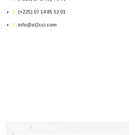
(+225) 07 14 85 52 01
info@st2cci.com
Пин Ап Казино Официальный сайт | Pin Up Casino играть онлайн – Вход, Зеркало
Accueil
Our Blog
Пин Ап Казино Официальный сайт | Pin