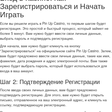
Зарегистрироваться и Начать
Играть
Если вы решили играть в Pin Up Casino, то первым шагом будет
регистрация. Это простой и быстрый процесс, который займет не
более 5 минут. Вам нужно будет ввести свои личные данные,
выбрать пароль и подтвердить регистрацию.
Для начала, вам нужно будет кликнуть на кнопку
“Зарегистрироваться” на официальном сайте Pin Up Casino. Затем,
вам будет предложено ввести свои личные данные, такие как имя,
фамилия, дата рождения и адрес электронной почты. Вам также
нужно будет выбрать пароль, который будет использоваться для
входа в ваш аккаунт.
Шаг 2: Подтверждение Регистрации
После ввода своих личных данных, вам будет предложено
подтвердить регистрацию. Для этого, вам нужно будет открыть
письмо, отправленное на ваш электронный адрес, и кликнуть на
ссылку, подтверждающую регистрацию.