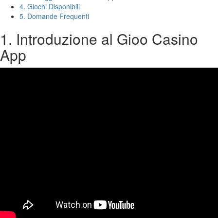
4. Giochi Disponibili
5. Domande Frequenti
1. Introduzione al Gioo Casino
App