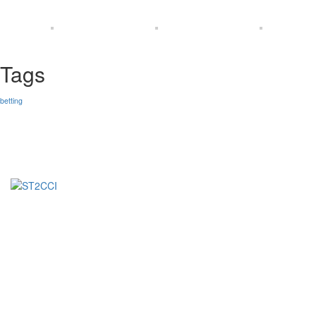
Tags
betting
Fondée en 2023, la Société de Transformation de Café-
Cacao de Côte d’Ivoire (ST2C-CI) est une entreprise
Ivoirienne spécialisée dans la transformation de fèves de
Cacao d’exception.