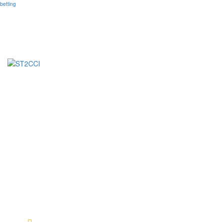
betting
Fondée en 2023, la Société de Transformation de Café-
Cacao de Côte d’Ivoire (ST2C-CI) est une entreprise
Ivoirienne spécialisée dans la transformation de fèves de
Cacao d’exception.
Nos Services