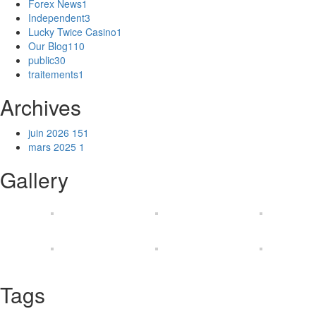
Forex News
1
Independent
3
Lucky Twice Casino
1
Our Blog
110
public
30
traitements
1
Archives
juin 2026
151
mars 2025
1
Gallery
Tags