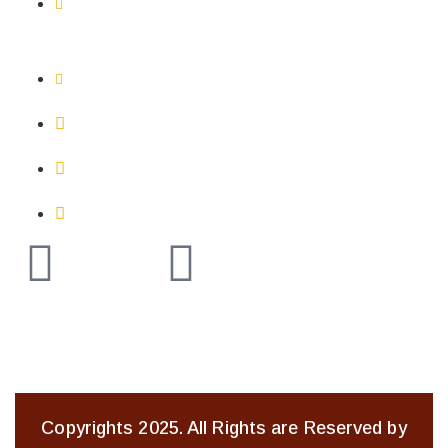
Abobo PK18, Carrefour Agripac face à COQ-
IVOIRE
Lundi - Vendredi : 08h00 - 17h00
+225 27 24 52 70 70
+225 07 14 85 52 01
info@st2cci.com
Copyrights 2025. All Rights are Reserved by