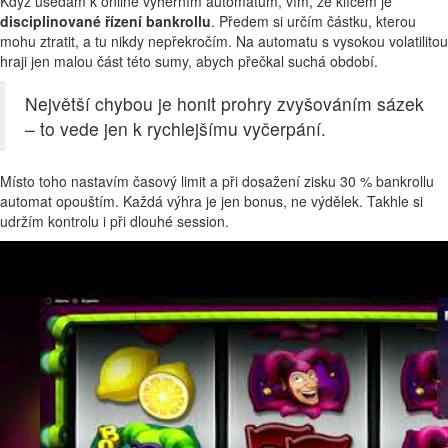
Když usedám k online výherním automatům, vím, že klíčem je
disciplinované řízení bankrollu
. Předem si určím částku, kterou
mohu ztratit, a tu nikdy nepřekročím. Na automatu s vysokou volatilitou
hraji jen malou část této sumy, abych přečkal suchá období.
Největší chybou je honit prohry zvyšováním sázek
– to vede jen k rychlejšímu vyčerpání.
Místo toho nastavím časový limit a při dosažení zisku 30 % bankrollu
automat opouštím. Každá výhra je jen bonus, ne výdělek. Takhle si
udržím kontrolu i při dlouhé session.