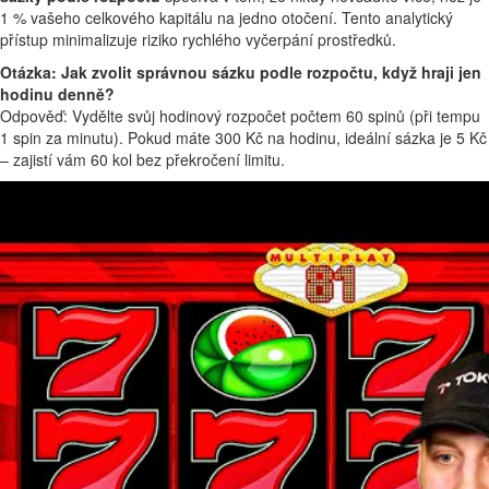
1 % vašeho celkového kapitálu na jedno otočení. Tento analytický
přístup minimalizuje riziko rychlého vyčerpání prostředků.
Otázka: Jak zvolit správnou sázku podle rozpočtu, když hraji jen
hodinu denně?
Odpověď: Vydělte svůj hodinový rozpočet počtem 60 spinů (při tempu
1 spin za minutu). Pokud máte 300 Kč na hodinu, ideální sázka je 5 Kč
– zajistí vám 60 kol bez překročení limitu.