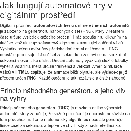
Jak fungují automatové hry v
digitálním prostředí
Digitální prostředí
automatových her u online výherních automatů
je založeno na generátoru náhodných čísel (RNG), který v reálném
čase určuje výsledek každého otočení. Hráč spouští hru kliknutím na
tlačítko, což aktivuje softwarový algoritmus simulující otáčení válců.
Výsledky nejsou ovlivněny předchozími hrami ani časem – RNG
neustále produkuje tisíce čísel za sekundu a zastaví se na konkrétní
sekvenci v okamžiku stisku. Dnešní automaty využívají složité tabulky
výher a volatilitu, která určuje frekvenci a velikost výher.
Simulace
válců v HTML5
zajišťuje, že animace běží plynule, ale výsledek je již
předem určen RNG. Každé otočení je tak nezávislé a čistě náhodné.
Princip náhodného generátoru a jeho vliv
na výhry
Princip náhodného generátoru (RNG) je mozkem online výherních
automatů, který zaručuje, že každé protočení je naprosto nezávislé na
tom předchozím. Tento matematický algoritmus neustále generuje
tisíce čísel za sekundu, a teprve ve chvíli, kdy zmáčknete tlačítko,