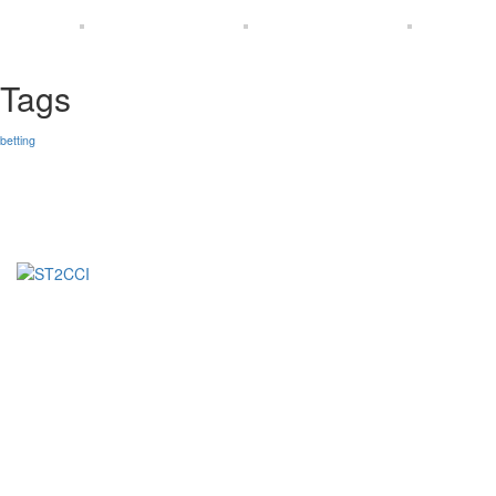
Tags
betting
Fondée en 2023, la Société de Transformation de Café-
Cacao de Côte d’Ivoire (ST2C-CI) est une entreprise
Ivoirienne spécialisée dans la transformation de fèves de
Cacao d’exception.