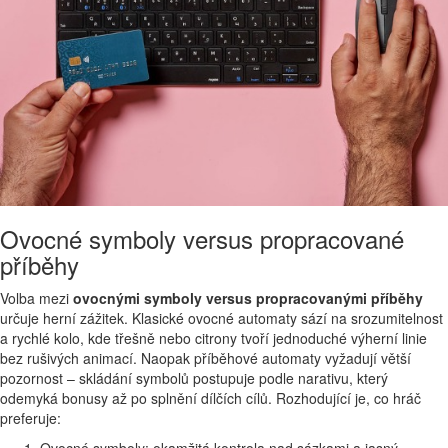
Ovocné symboly versus propracované
příběhy
Volba mezi
ovocnými symboly versus propracovanými příběhy
určuje herní zážitek. Klasické ovocné automaty sází na srozumitelnost
a rychlé kolo, kde třešně nebo citrony tvoří jednoduché výherní linie
bez rušivých animací. Naopak příběhové automaty vyžadují větší
pozornost – skládání symbolů postupuje podle narativu, který
odemyká bonusy až po splnění dílčích cílů. Rozhodující je, co hráč
preferuje:
Ovocné symboly: okamžitá kontrola nad sázkami a jasný