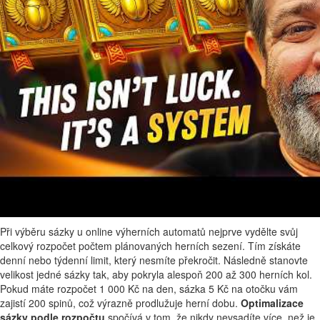
Při výběru sázky u online výherních automatů nejprve vydělte svůj
celkový rozpočet počtem plánovaných herních sezení. Tím získáte
denní nebo týdenní limit, který nesmíte překročit. Následně stanovte
velikost jedné sázky tak, aby pokryla alespoň 200 až 300 herních kol.
Pokud máte rozpočet 1 000 Kč na den, sázka 5 Kč na otočku vám
zajistí 200 spinů, což výrazně prodlužuje herní dobu.
Optimalizace
sázky podle rozpočtu
spočívá v tom, že nikdy nevsadíte více, než je