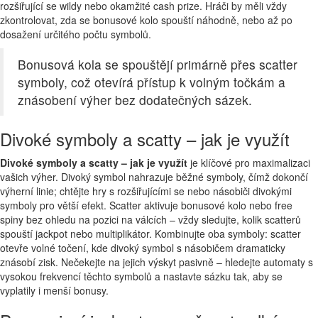
rozšiřující se wildy nebo okamžité cash prize. Hráči by měli vždy
zkontrolovat, zda se bonusové kolo spouští náhodně, nebo až po
dosažení určitého počtu symbolů.
Bonusová kola se spouštějí primárně přes scatter
symboly, což otevírá přístup k volným točkám a
znásobení výher bez dodatečných sázek.
Divoké symboly a scatty – jak je využít
Divoké symboly a scatty – jak je využít
je klíčové pro maximalizaci
vašich výher. Divoký symbol nahrazuje běžné symboly, čímž dokončí
výherní linie; chtějte hry s rozšiřujícími se nebo násobiči divokými
symboly pro větší efekt. Scatter aktivuje bonusové kolo nebo free
spiny bez ohledu na pozici na válcích – vždy sledujte, kolik scatterů
spouští jackpot nebo multiplikátor. Kombinujte oba symboly: scatter
otevře volné točení, kde divoký symbol s násobičem dramaticky
znásobí zisk. Nečekejte na jejich výskyt pasivně – hledejte automaty s
vysokou frekvencí těchto symbolů a nastavte sázku tak, aby se
vyplatily i menší bonusy.