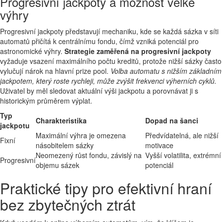
Progresivní jackpoty a možnost velké
výhry
Progresivní jackpoty představují mechaniku, kde se každá sázka v síti
automatů přičítá k centrálnímu fondu, čímž vzniká potenciál pro
astronomické výhry.
Strategie zaměřená na progresivní jackpoty
vyžaduje vsazení maximálního počtu kreditů, protože nižší sázky často
vylučují nárok na hlavní prize pool.
Volba automatu s nižším základním
jackpotem, který roste rychleji, může zvýšit frekvenci výherních cyklů.
Uživatel by měl sledovat aktuální výši jackpotu a porovnávat ji s
historickým průměrem výplat.
Typ
Charakteristika
Dopad na šanci
jackpotu
Maximální výhra je omezena
Předvídatelná, ale nižší
Fixní
násobitelem sázky
motivace
Neomezený růst fondu, závislý na
Vyšší volatilita, extrémní
Progresivní
objemu sázek
potenciál
Praktické tipy pro efektivní hraní
bez zbytečných ztrát