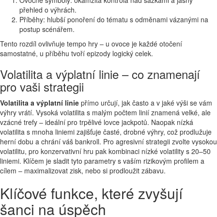
přehled o výhrách.
Příběhy: hlubší ponoření do tématu s odměnami vázanými na
postup scénářem.
Tento rozdíl ovlivňuje tempo hry – u ovoce je každé otočení
samostatné, u příběhu tvoří epizody logický celek.
Volatilita a výplatní linie – co znamenají
pro vaši strategii
Volatilita a výplatní linie
přímo určují, jak často a v jaké výši se vám
výhry vrátí. Vysoká volatilita s malým počtem linií znamená velké, ale
vzácné trefy – ideální pro trpělivé lovce jackpotů. Naopak nízká
volatilita s mnoha liniemi zajišťuje časté, drobné výhry, což prodlužuje
herní dobu a chrání váš bankroll. Pro agresivní strategii zvolte vysokou
volatilitu, pro konzervativní hru pak kombinaci nízké volatility s 20–50
liniemi. Klíčem je sladit tyto parametry s vaším rizikovým profilem a
cílem – maximalizovat zisk, nebo si prodloužit zábavu.
Klíčové funkce, které zvyšují
šanci na úspěch