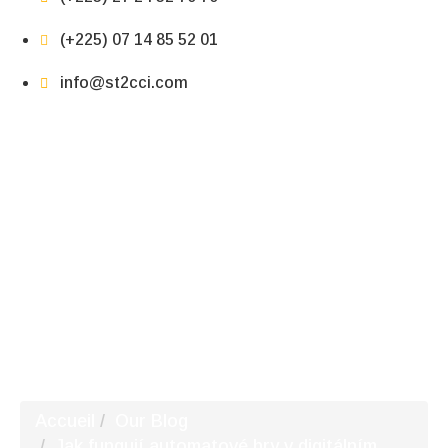
(+225) 07 14 85 52 01
info@st2cci.com
Jak fungují automatové hry v digitálním prostředí
Accueil
Our Blog
Jak fungují automatové hry v digitálním