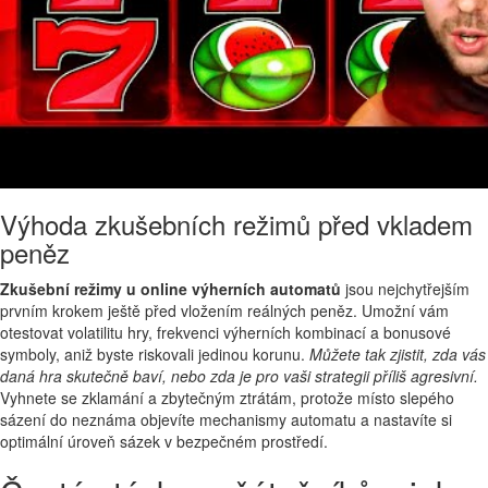
Výhoda zkušebních režimů před vkladem
peněz
Zkušební režimy u online výherních automatů
jsou nejchytřejším
prvním krokem ještě před vložením reálných peněz. Umožní vám
otestovat volatilitu hry, frekvenci výherních kombinací a bonusové
symboly, aniž byste riskovali jedinou korunu.
Můžete tak zjistit, zda vás
daná hra skutečně baví, nebo zda je pro vaši strategii příliš agresivní.
Vyhnete se zklamání a zbytečným ztrátám, protože místo slepého
sázení do neznáma objevíte mechanismy automatu a nastavíte si
optimální úroveň sázek v bezpečném prostředí.