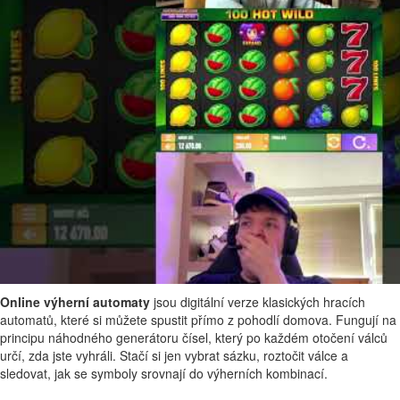
Online výherní automaty
jsou digitální verze klasických hracích
automatů, které si můžete spustit přímo z pohodlí domova. Fungují na
principu náhodného generátoru čísel, který po každém otočení válců
určí, zda jste vyhráli. Stačí si jen vybrat sázku, roztočit válce a
sledovat, jak se symboly srovnají do výherních kombinací.