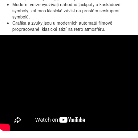
Moderní verze využívají náhodné jackpoty a kaskádové
symboly, zatímco klasické závisí na prostém seskupení
symbolů.
Grafika a zvuky jsou u moderních automatů filmově
propracované, klasické sází na retro atmosféru.