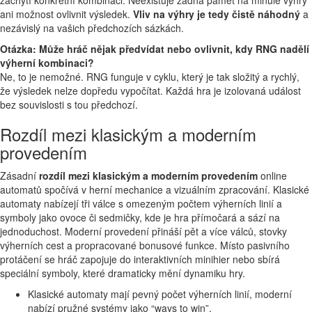
zachytí konkrétní kombinaci. Neexistuje žádná paměť na minulé výhry
ani možnost ovlivnit výsledek.
Vliv na výhry je tedy čistě náhodný
a
nezávislý na vašich předchozích sázkách.
Otázka: Může hráč nějak předvídat nebo ovlivnit, kdy RNG nadělí
výherní kombinaci?
Ne, to je nemožné. RNG funguje v cyklu, který je tak složitý a rychlý,
že výsledek nelze dopředu vypočítat. Každá hra je izolovaná událost
bez souvislosti s tou předchozí.
Rozdíl mezi klasickým a moderním
provedením
Zásadní
rozdíl mezi klasickým a moderním provedením
online
automatů spočívá v herní mechanice a vizuálním zpracování. Klasické
automaty nabízejí tři válce s omezeným počtem výherních linií a
symboly jako ovoce či sedmičky, kde je hra přímočará a sází na
jednoduchost. Moderní provedení přináší pět a více válců, stovky
výherních cest a propracované bonusové funkce. Místo pasivního
protáčení se hráč zapojuje do interaktivních minihier nebo sbírá
speciální symboly, které dramaticky mění dynamiku hry.
Klasické automaty mají pevný počet výherních linií, moderní
nabízí pružné systémy jako “ways to win”.