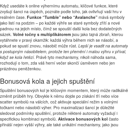
Když usedáte k online výhernímu automatu, klíčové funkce, které
zvyšují šanci na úspěch, poznáte podle toho, jak ovlivňují vaši hru v
reálném čase.
Funkce “Tumble” nebo “Avalanche”
mává symboly
jako listí na podzim – po každé výhře se staré symboly zřítí a nové
padnou na jejich místo, čímž se spouští další kola bez dodatečných
sázek.
Volné točny s multiplikátorem
jsou jako tajná zbraň, kterou
vytáhnete v pravý okamžik: každá výhra během nich se násobí, a
pokud se spustí znovu, násobič může růst.
Lepší je vsadit na automaty
s postupným násobitelem, protože ten přemění i malou výhru v příval,
když se kola řetězí.
Právě tyto mechanismy, nikoli náhoda sama,
rozhodují o tom, zda váš herní večer skončí úsměvem nebo jen
prázdnou peněženkou.
Bonusová kola a jejich spuštění
Spuštění bonusových kol je klíčovým momentem, který může radikálně
změnit průběh hry. Obvykle k němu dojde po získání tří nebo více
scatter symbolů na válcích, což aktivuje speciální režim s volnými
točkami nebo násobiči výher. Pro maximalizaci šancí je důležité
sledovat podmínky spuštění, protože některé automaty vyžadují i
specifickou kombinaci symbolů.
Aktivace bonusových kol
často
přináší nejen vyšší výhry, ale také unikátní mechanismy, jako jsou