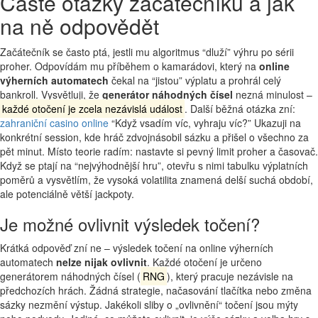
Časté otázky začátečníků a jak
na ně odpovědět
Začátečník se často ptá, jestli mu algoritmus “dluží” výhru po sérii
proher. Odpovídám mu příběhem o kamarádovi, který na
online
výherních automatech
čekal na “jistou” výplatu a prohrál celý
bankroll. Vysvětluji, že
generátor náhodných čísel
nezná minulost –
každé otočení je zcela nezávislá událost
. Další běžná otázka zní:
zahraniční casino online
“Když vsadím víc, vyhraju víc?” Ukazuji na
konkrétní session, kde hráč zdvojnásobil sázku a přišel o všechno za
pět minut. Místo teorie radím: nastavte si pevný limit proher a časovač.
Když se ptají na “nejvýhodnější hru”, otevřu s nimi tabulku výplatních
poměrů a vysvětlím, že vysoká volatilita znamená delší suchá období,
ale potenciálně větší jackpoty.
Je možné ovlivnit výsledek točení?
Krátká odpověď zní ne – výsledek točení na online výherních
automatech
nelze nijak ovlivnit
. Každé otočení je určeno
generátorem náhodných čísel (
RNG
), který pracuje nezávisle na
předchozích hrách. Žádná strategie, načasování tlačítka nebo změna
sázky nezmění výstup. Jakékoli sliby o „ovlivnění“ točení jsou mýty