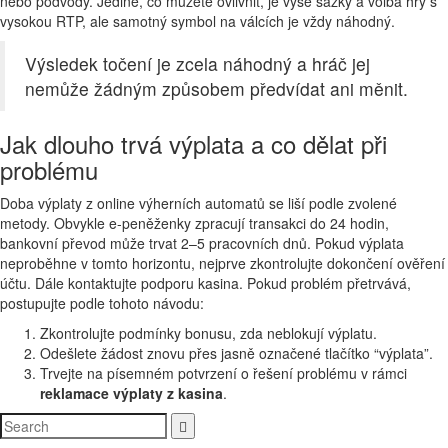
nebo podvody. Jediné, co můžete ovlivnit, je výše sázky a volba hry s
vysokou RTP, ale samotný symbol na válcích je vždy náhodný.
Výsledek točení je zcela náhodný a hráč jej
nemůže žádným způsobem předvídat ani měnit.
Jak dlouho trvá výplata a co dělat při
problému
Doba výplaty z online výherních automatů se liší podle zvolené
metody. Obvykle e-peněženky zpracují transakci do 24 hodin,
bankovní převod může trvat 2–5 pracovních dnů. Pokud výplata
neproběhne v tomto horizontu, nejprve zkontrolujte dokončení ověření
účtu. Dále kontaktujte podporu kasina. Pokud problém přetrvává,
postupujte podle tohoto návodu:
Zkontrolujte podmínky bonusu, zda neblokují výplatu.
Odešlete žádost znovu přes jasně označené tlačítko “výplata”.
Trvejte na písemném potvrzení o řešení problému v rámci
reklamace výplaty z kasina
.