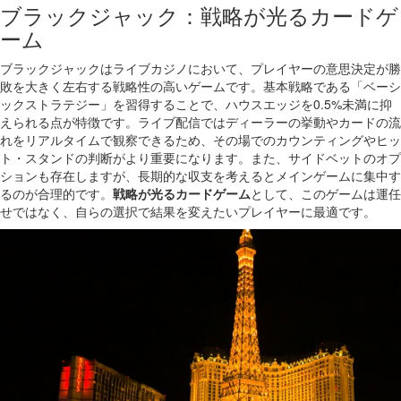
ブラックジャック：戦略が光るカードゲ
ーム
ブラックジャックはライブカジノにおいて、プレイヤーの意思決定が勝
敗を大きく左右する戦略性の高いゲームです。基本戦略である「ベーシ
ックストラテジー」を習得することで、ハウスエッジを0.5%未満に抑
えられる点が特徴です。ライブ配信ではディーラーの挙動やカードの流
れをリアルタイムで観察できるため、その場でのカウンティングやヒッ
ト・スタンドの判断がより重要になります。また、サイドベットのオプ
ションも存在しますが、長期的な収支を考えるとメインゲームに集中す
るのが合理的です。
戦略が光るカードゲーム
として、このゲームは運任
せではなく、自らの選択で結果を変えたいプレイヤーに最適です。