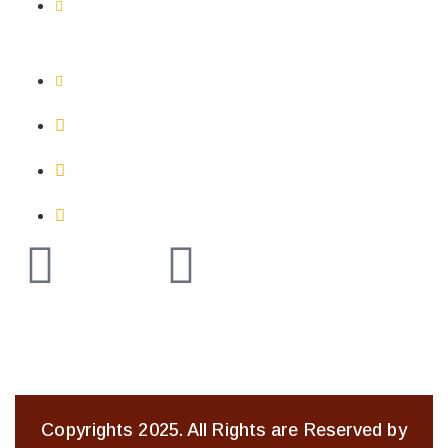
Abobo PK18, Carrefour Agripac face à COQ-
IVOIRE
Lundi - Vendredi : 08h00 - 17h00
+225 27 24 52 70 70
+225 07 14 85 52 01
info@st2cci.com
Copyrights 2025. All Rights are Reserved by