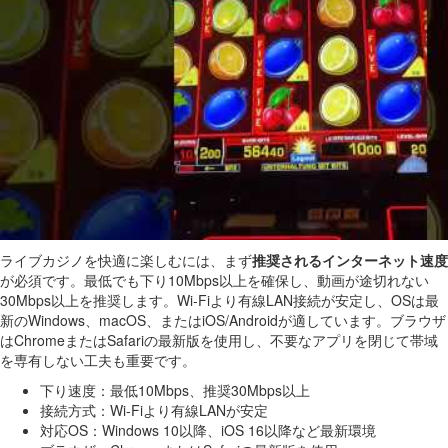
ライブカジノを快適に楽しむには、まず
推奨されるインターネット速度
が必須です。最低でも下り10Mbps以上を確保し、動画が途切れない
30Mbps以上を推奨します。Wi-Fiより有線LAN接続が安定し、OSは最
新のWindows、macOS、またはiOS/Androidが適しています。ブラウザ
はChromeまたはSafariの最新版を使用し、不要なアプリを閉じて帯域
を専有しない工夫も重要です。
下り速度：最低10Mbps、推奨30Mbps以上
接続方式：Wi-Fiより有線LANが安定
対応OS：Windows 10以降、iOS 16以降など最新環境