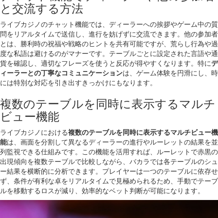
と交流する方法
ライブカジノのチャット機能では、ディーラーへの挨拶やゲーム中の質
問をリアルタイムで送信し、進行を妨げずに交流できます。他の参加者
とは、勝利時の祝福や戦略のヒントを共有可能ですが、荒らし行為や過
度な私語は避けるのがマナーです。テーブルごとに設定された言語や通
貨を確認し、適切なフレーズを使うと反応が得やすくなります。特に
デ
ィーラーとの丁寧なコミュニケーション
は、ゲーム体験を円滑にし、時
には特別な対応を引き出すきっかけにもなります。
複数のテーブルを同時に表示するマルチ
ビュー機能
ライブカジノにおける
複数のテーブルを同時に表示するマルチビュー機
能
は、画面を分割して異なるディーラーの進行やルーレットの結果を並
列監視できる仕組みです。この機能を活用すれば、ルーレットで赤黒の
出現傾向を複数テーブルで比較しながら、バカラでは各テーブルのシュ
ー結果を横断的に分析できます。プレイヤーは一つのテーブルに依存せ
ず、条件が有利な卓をリアルタイムで見極められるため、手動でテーブ
ルを移動するロスが減り、効率的なベット判断が可能になります。