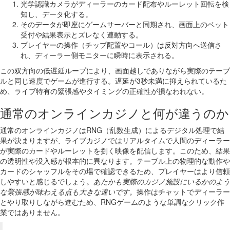
光学認識カメラがディーラーのカード配布やルーレット回転を検
知し、データ化する。
そのデータが即座にゲームサーバーと同期され、画面上のベット
受付や結果表示とズレなく連動する。
プレイヤーの操作（チップ配置やコール）は反対方向へ送信さ
れ、ディーラー側モニターに瞬時に表示される。
この双方向の低遅延ループにより、画面越しでありながら実際のテーブ
ルと同じ速度でゲームが進行する。遅延が3秒未満に抑えられているた
め、ライブ特有の緊張感やタイミングの正確性が損なわれない。
通常のオンラインカジノと何が違うのか
通常のオンラインカジノはRNG（乱数生成）によるデジタル処理で結
果が決まりますが、ライブカジノではリアルタイムで人間のディーラー
が実際のカードやルーレットを捌く映像を配信します。このため、結果
の透明性や没入感が根本的に異なります。テーブル上の物理的な動作や
カードのシャッフルをその場で確認できるため、プレイヤーはより信頼
しやすいと感じるでしょう。
あたかも実際のカジノ施設にいるかのよう
な緊張感が味わえる点も大きな違いです。
操作はチャットでディーラー
とやり取りしながら進むため、RNGゲームのような単調なクリック作
業ではありません。