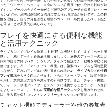
ったアウトサイドベットを、自身のリスク許容度で使い分ける戦略が鍵
です。
ホイールのセクター分析など統計的アプローチを採るプレイヤー
もいますが、結果は瞬間的な偶然に委ねられる場面が多いです。
この特
性を理解し、自分の資金管理と感情のコントロールに合ったベット配分
を選ぶことが実践的な楽しみ方です。
プレイを快適にする便利な機能
と活用テクニック
ライブカジノでプレイを快適にする便利な機能として、まず「ベット履
歴」と「統計データ」を徹底活用しましょう。過去のディーラーの出目
傾向や自分の賭けパターンをリアルタイムで確認でき、戦略を即座に調
整できます。次に「マルチビュー機能」は、複数のテーブルを同時監視
しながら、好みのアングルに切り替えられるため、
ライブカジノの快適
プレイ環境
を大きく向上させます。さらに「オートプレイ」設定を部分
利用し、意思決定の負荷を減らすのも有効です。また「チャット機能」
でディーラーや他プレイヤーとスムーズに連携することで、ゲーム進行
をよりスムーズに。これらの
実用的な活用テクニック
を組み合わせれ
ば、没入感を保ちつつストレスフリーなセッションが実現します。
チャット機能でディーラーや他の参加者