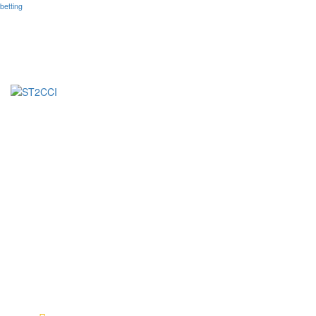
betting
Fondée en 2023, la Société de Transformation de Café-
Cacao de Côte d’Ivoire (ST2C-CI) est une entreprise
Ivoirienne spécialisée dans la transformation de fèves de
Cacao d’exception.
Nos Services