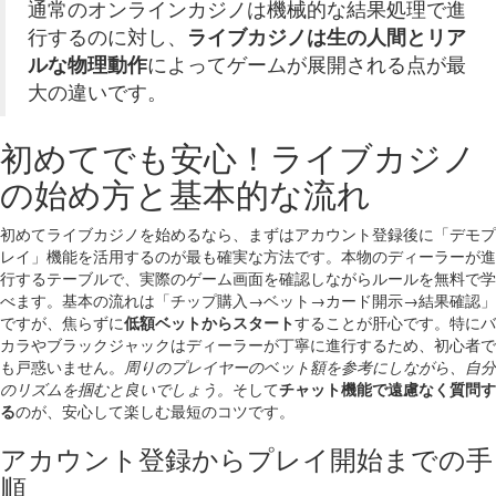
通常のオンラインカジノは機械的な結果処理で進
行するのに対し、
ライブカジノは生の人間とリア
ルな物理動作
によってゲームが展開される点が最
大の違いです。
初めてでも安心！ライブカジノ
の始め方と基本的な流れ
初めてライブカジノを始めるなら、まずはアカウント登録後に「デモプ
レイ」機能を活用するのが最も確実な方法です。本物のディーラーが進
行するテーブルで、実際のゲーム画面を確認しながらルールを無料で学
べます。基本の流れは「チップ購入→ベット→カード開示→結果確認」
ですが、焦らずに
低額ベットからスタート
することが肝心です。特にバ
カラやブラックジャックはディーラーが丁寧に進行するため、初心者で
も戸惑いません。
周りのプレイヤーのベット額を参考にしながら、自分
のリズムを掴むと良いでしょう。
そして
チャット機能で遠慮なく質問す
る
のが、安心して楽しむ最短のコツです。
アカウント登録からプレイ開始までの手
順