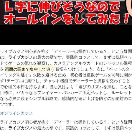
ライブカジノ初心者が抱く「ディーラーは操作している？」という疑問
は、
ライブカジノ
の最大の壁です。実践的コツとして、まずは低額ベッ
トでゲームの流れを観察し、カメラアングルやカードのシャッフル過程
を
画面の隅まで集中して追う
習慣をつけましょう。次に「ベットのタ
イミングを逃す」失敗を避けるため、初心者は複数ゲームを同時に開か
ず1テーブルに集中し、チャット機能でディーラーと挨拶を交わすこと
で心理的余裕を持ちます。勝ち負けより「遊びのリズムを掴む」ことを
目標に、バカラならプレイヤー・バンカーに固定ベットし、ルーレット
なら赤黒に絞るシンプル戦略で、感情的な追い上げを防ぐのが絶対のコ
ツです。
オンラインカジノ
ライブカジノ初心者が抱く「ディーラーは操作している？」という疑問
は、
ライブカジノ
の最大の壁です。実践的コツとして、まずは低額ベッ