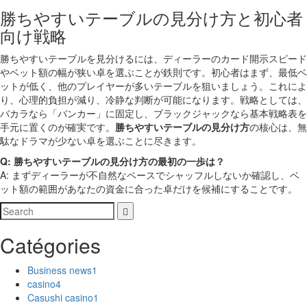
勝ちやすいテーブルの見分け方と初心者
向け戦略
勝ちやすいテーブルを見分けるには、ディーラーのカード開示スピード
やベット額の幅が狭い卓を選ぶことが鉄則です。初心者はまず、最低ベ
ットが低く、他のプレイヤーが多いテーブルを狙いましょう。これによ
り、心理的負担が減り、冷静な判断が可能になります。戦略としては、
バカラなら「バンカー」に固定し、ブラックジャックなら基本戦略表を
手元に置くのが確実です。
勝ちやすいテーブルの見分け方
の核心は、無
駄なドラマが少ない卓を選ぶことに尽きます。
Q: 勝ちやすいテーブルの見分け方の最初の一歩は？
A: まずディーラーが不自然なペースでシャッフルしないか確認し、ベ
ット額の範囲があなたの資金に合った卓だけを候補にすることです。
Catégories
Business news
1
casino
4
Casushi casino
1