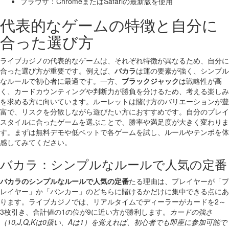
ブラウザ：ChromeまたはSafariの最新版を使用
代表的なゲームの特徴と自分に
合った選び方
ライブカジノの代表的なゲームは、それぞれ特徴が異なるため、自分に
合った選び方が重要です。例えば、
バカラ
は運の要素が強く、シンプル
なルールで初心者に最適です。一方、
ブラックジャック
は戦略性が高
く、カードカウンティングや判断力が勝負を分けるため、考える楽しみ
を求める方に向いています。ルーレットは賭け方のバリエーションが豊
富で、リスクを分散しながら遊びたい方におすすめです。自分のプレイ
スタイルに合ったゲームを選ぶことで、勝率や満足度が大きく変わりま
す。まずは無料デモや低ベットで各ゲームを試し、ルールやテンポを体
感してみてください。
バカラ：シンプルなルールで人気の定番
バカラのシンプルなルールで人気の定番
たる理由は、プレイヤーが「プ
レイヤー」か「バンカー」のどちらに賭けるかだけに集中できる点にあ
ります。ライブカジノでは、リアルタイムでディーラーがカードを2～
3枚引き、合計値の1の位が9に近い方が勝利します。
カードの強さ
（10,J,Q,Kは0扱い、Aは1）を覚えれば、初心者でも即座に参加可能で