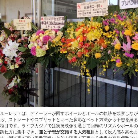
ルーレットは、ディーラーが回すホイールとボールの軌跡を観察しなが
ら、ストレートやスプリットといった多彩なベット方法から予想を練る
種目です。ライブカジノでは実況映像を通じて回転のリズムやボールの
跳ね方に集中でき、
運と予想が交錯する人気種目
として没入感を高めま
す。配当率が高い単数字狙いと的中確率が安定する赤黒や奇数偶数とい