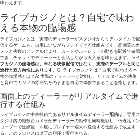
味わえます。
ライブカジノとは？自宅で味わ
える本物の臨場感
ライブカジノとは、実際のディーラーがスタジオからリアルタイムで配
信するゲームを、自宅にいながらプレイできる仕組みです。高画質のカ
メラと複数のアングルにより、カードやルーレットの動きを間近で確認
でき、チャットでディーラーと会話しながら没入感を味わえます。
ライ
ブカジノの臨場感は、単なる映像配信ではなく、実際のテーブルと同じ
進行と双方向性にあります。
Q: ライブカジノとは？自宅で味わえる本
物の臨場感とは？A: 実際のディーラーと対戦し、リアルタイムの映像
と音声でカジノの雰囲気そのままを自宅で体験できることを指します。
画面上のディーラーがリアルタイムで進
行する仕組み
ライブカジノの中核技術である
リアルタイムディーラー配信
は、専用ス
タジオ内の複数台カメラがディーラーの動作を同時撮影し、低遅延エン
コーダーで圧縮後、即座にプレイヤー端末へ送信する仕組みで成立す
る。このプロセスは以下の順序で実行される。