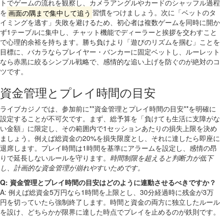
トでゲームの流れを観察し、カメラアングルやカードのシャッフル過程
を
画面の隅まで集中して追う
習慣をつけましょう。次に「ベットのタ
イミングを逃す」失敗を避けるため、初心者は複数ゲームを同時に開か
ず1テーブルに集中し、チャット機能でディーラーと挨拶を交わすこと
で心理的余裕を持ちます。勝ち負けより「遊びのリズムを掴む」ことを
目標に、バカラならプレイヤー・バンカーに固定ベットし、ルーレット
なら赤黒に絞るシンプル戦略で、感情的な追い上げを防ぐのが絶対のコ
ツです。
資金管理とプレイ時間の目安
ライブカジノでは、参加前に**資金管理とプレイ時間の目安**を明確に
設定することが不可欠です。まず、総予算を「負けても生活に支障がな
い金額」に限定し、その範囲内で1セッションあたりの損失上限を決め
ましょう。例えば総資金の20%を損失限度とし、それに達したら即座に
退席します。プレイ時間は1時間を基準にアラームを設定し、感情の昂
りで延長しないルールを守ります。
時間制限を超えると判断力が低下
し、計画的な資金管理が崩れやすいためです。
Q: 資金管理とプレイ時間の目安はどのように連動させるべきですか？
A: 例えば総資金5万円なら1時間を上限とし、30分経過時に残金が3万
円を切っていたら強制終了します。時間と資金の両方に独立したルール
を設け、どちらかが限界に達した時点でプレイを止めるのが鉄則です。