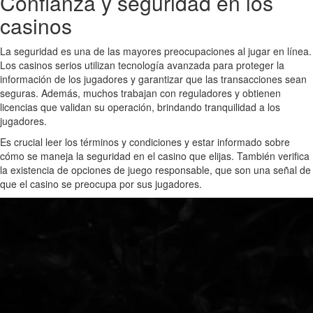
Confianza y seguridad en los
casinos
La seguridad es una de las mayores preocupaciones al jugar en línea.
Los casinos serios utilizan tecnología avanzada para proteger la
información de los jugadores y garantizar que las transacciones sean
seguras. Además, muchos trabajan con reguladores y obtienen
licencias que validan su operación, brindando tranquilidad a los
jugadores.
Es crucial leer los términos y condiciones y estar informado sobre
cómo se maneja la seguridad en el casino que elijas. También verifica
la existencia de opciones de juego responsable, que son una señal de
que el casino se preocupa por sus jugadores.