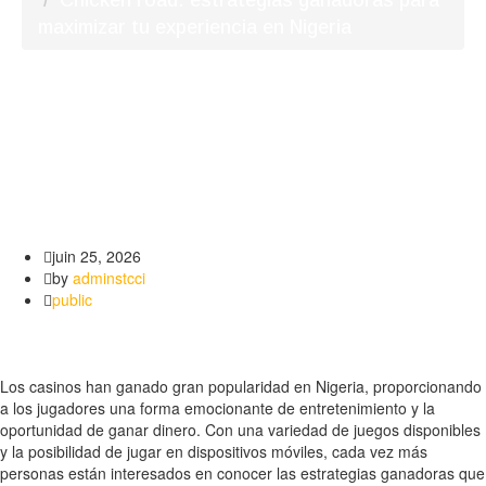
maximizar tu experiencia en Nigeria
juin 25, 2026
by
adminstcci
public
Los casinos han ganado gran popularidad en Nigeria, proporcionando
a los jugadores una forma emocionante de entretenimiento y la
oportunidad de ganar dinero. Con una variedad de juegos disponibles
y la posibilidad de jugar en dispositivos móviles, cada vez más
personas están interesados en conocer las estrategias ganadoras que