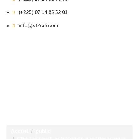
(+225) 07 14 85 52 01
info@st2cci.com
Chicken road: estrategias ganadoras para maximizar tu experiencia en Nigeria
Accueil
public
Chicken road: estrategias ganadoras para