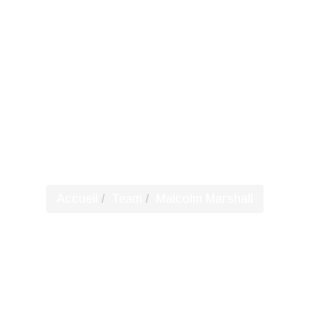
Malcolm Marshal
Accueil
Team
Malcolm Marshall