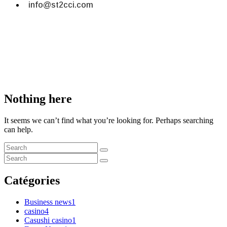
info@st2cci.com
RTL Post one
Accueil
RTL Post one
Nothing here
It seems we can’t find what you’re looking for. Perhaps searching
can help.
Catégories
Business news
1
casino
4
Casushi casino
1